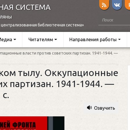
НАЯ СИСТЕМА
оляны
 централизованная библиотечная система»
Медиа
Читателям
Направления работы
купационные власти против советских партизан. 1941-1944. —
ецком тылу. Оккупационные
х партизан. 1941-1944. —
 c.
Озвучить