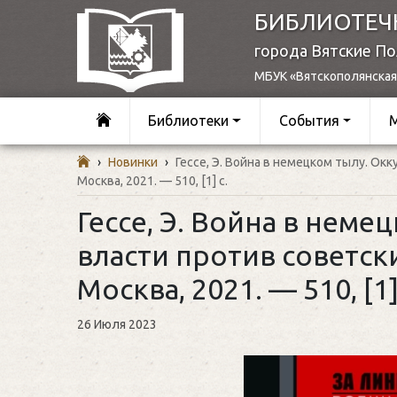
БИБЛИОТЕЧ
города Вятские П
МБУК «Вятскополянская
Библиотеки
События
›
Новинки
›
Гессе, Э. Война в немецком тылу. Ок
Москва, 2021. — 510, [1] c.
Гессе, Э. Война в нем
власти против советски
Москва, 2021. — 510, [1]
26 Июля 2023