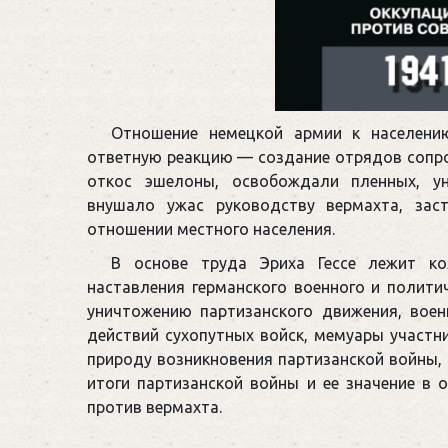
Отношение немецкой армии к населени
ответную реакцию — создание отрядов сопро
откос эшелоны, освобождали пленных, у
внушало ужас руководству вермахта, зас
отношении местного населения.
В основе труда Эриха Гессе лежит ко
наставления германского военного и полити
уничтожению партизанского движения, вое
действий сухопутных войск, мемуары участн
природу возникновения партизанской войны, 
итоги партизанской войны и ее значение в 
против вермахта.