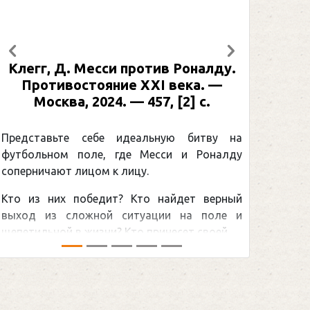
Предыдущий
Следующий
Клегг, Д. Месси против Роналду.
Рабине
Противостояние XXI века. —
: иллю
Москва, 2024. — 457, [2] с.
Москва
[2] 
Представьте себе идеальную битву на
футбольном поле, где Месси и Роналду
Погоня
соперничают лицом к лицу.
снайпер
Кто из них победит? Кто найдет верный
принадл
выход из сложной ситуации на поле и
Гретцки,
щепетильной в жизни? Кто принесет своей ...
хоккейна
сезоном Н