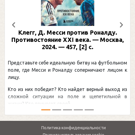
Предыдущий
След
Клегг, Д. Месси против Роналду.
Противостояние XXI века. — Москва,
2024. — 457, [2] с.
Представьте себе идеальную битву на футбольном
поле, где Месси и Роналду соперничают лицом к
лицу.
Кто из них победит? Кто найдет верный выход из
сложной ситуации на поле и щепетильной в
жизни? Кто принесет своей ...
Политика конфиденциальности