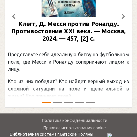
Предыдущий
След
Клегг, Д. Месси против Роналду.
Противостояние XXI века. — Москва,
2024. — 457, [2] с.
Представьте себе идеальную битву на футбольном
поле, где Месси и Роналду соперничают лицом к
лицу.
Кто из них победит? Кто найдет верный выход из
сложной ситуации на поле и щепетильной в
жизни? Кто принесет своей ...
Политика конфиденциальности
Правила использования cookie
Библиотечная система г.Вятские Поляны