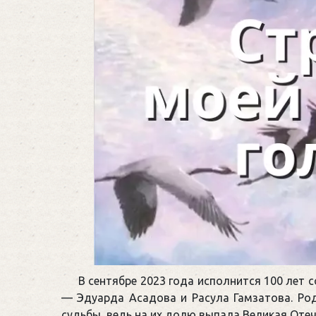
В сентябре 2023 года исполнится 100 лет
— Эдуарда Асадова и Расула Гамзатова. Род
судьбы, ведь на их долю выпала Великая Оте