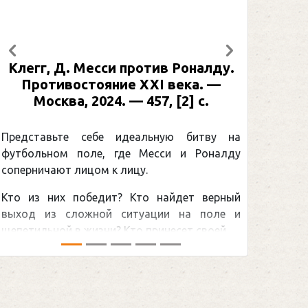
Предыдущий
Следующий
г, Д. Месси против Роналду.
Рабинер, И. 
отивостояние XXI века. —
: иллюстриро
осква, 2024. — 457, [2] с.
Москва, 2024
[2] с. (П
тавьте себе идеальную битву на
ьном поле, где Месси и Роналду
Погоня Алек
ичают лицом к лицу.
снайперским 
 них победит? Кто найдет верный
принадлежит в
 из сложной ситуации на поле и
Гретцки, — едва
ьной в жизни? Кто принесет своей ...
хоккейная тема п
сезоном Национал