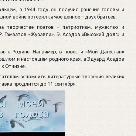
ьцем, в 1944 году он получил ранение головы и
шной войне потерял самое ценное – двух братьев.
на творчестве поэтов – патриотизм, мужество и
Р. Гамзатов «Журавли», Э. Асадов «Высокий долг» и
ь к Родине. Например, в повести «Мой Дагестан»
рошлом и настоящем родного края, а Эдуард Асадов
 к Отчизне.
тателям вспомнить литературные творения великих
тавка продлится до 11 сентября.