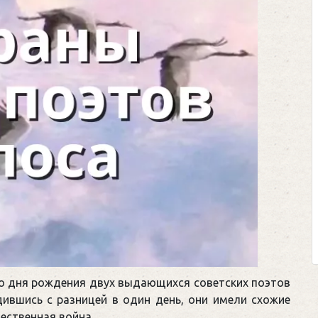
Клег
Пр
М
Предс
футбол
соперн
Кто из
выход
щепетил
 со дня рождения двух выдающихся советских поэтов
ившись с разницей в один день, они имели схожие
чественная война…