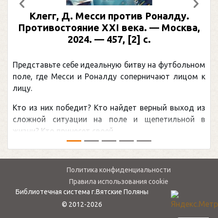
Предыдущий
След
Клегг, Д. Месси против Роналду.
Противостояние XXI века. — Москва,
2024. — 457, [2] с.
Представьте себе идеальную битву на футбольном
поле, где Месси и Роналду соперничают лицом к
лицу.
Кто из них победит? Кто найдет верный выход из
сложной ситуации на поле и щепетильной в
жизни? Кто принесет своей ...
Политика конфиденциальности
Правила использования cookie
Библиотечная система г.Вятские Поляны
© 2012-2026