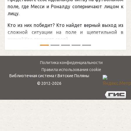
Погоня Александра Овечкина за 
рничают лицом к
рекордом НХЛ, который принадлеж
канадцу Уэйну Гретцки, — едва 
верный выход из
обсуждаемая хоккейная тема посл
щепетильной в
мире.Перед сезоном Национальной хо
— ...
Политика конфиденциальности
Правила использования cookie
Библиотечная система г.Вятские Поляны
© 2012-2026