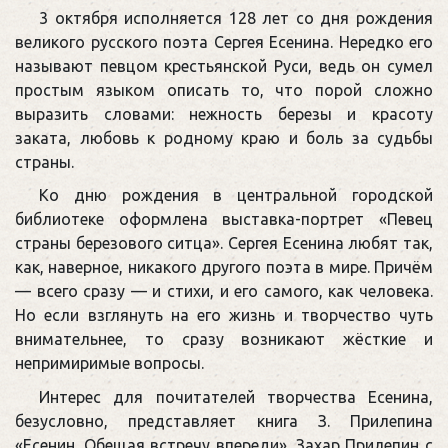
3 октября исполняется 128 лет со дня рождения
великого русского поэта Сергея Есенина. Нередко его
называют певцом крестьянской Руси, ведь он сумел
простым языком описать то, что порой сложно
выразить словами: нежность березы и красоту
заката, любовь к родному краю и боль за судьбы
страны.
Ко дню рождения в центральной городской
библиотеке оформлена выставка-портрет «Певец
страны березового ситца». Сергея Есенина любят так,
как, наверное, никакого другого поэта в мире. Причём
— всего сразу — и стихи, и его самого, как человека.
Но если взглянуть на его жизнь и творчество чуть
внимательнее, то сразу возникают жёсткие и
непримиримые вопросы.
Интерес для почитателей творчества Есенина,
безусловно, представляет книга З. Прилепина
«Есенин. Обещая встречу впереди». Захар Прилепин с