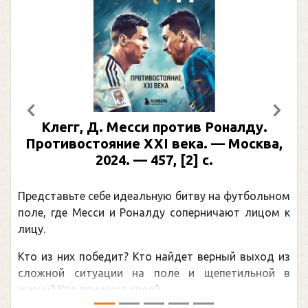
Предыдущий
След
Клегг, Д. Месси против Роналду.
Р
Противостояние XXI века. — Москва,
2024. — 457, [2] с.
Мо
Представьте себе идеальную битву на футбольном
Пог
поле, где Месси и Роналду соперничают лицом к
рек
лицу.
кан
Кто из них победит? Кто найдет верный выход из
обс
сложной ситуации на поле и щепетильной в
мир
жизни? Кто принесет своей ...
— ...