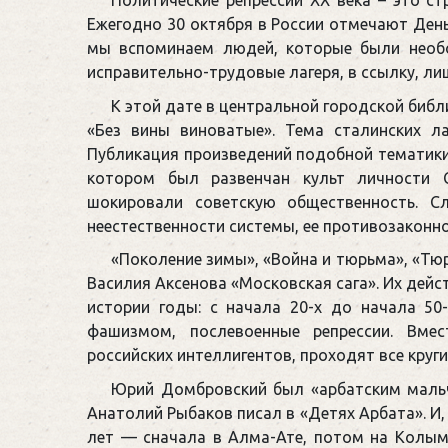
Ежегодно 30 октября в России отмечают День
мы вспоминаем людей, которые были необо
исправительно-трудовые лагеря, в ссылку, ли
К этой дате в центральной городской биб
«Без вины виноватые». Тема сталинских л
Публикация произведений подобной тематики
котором был развенчан культ личности С
шокировали советскую общественность. С
неестественности системы, ее противозаконно
«Поколение зимы», «Война и тюрьма», «Тю
Василия Аксенова «Московская сага». Их дейс
истории годы: с начала 20-х до начала 50-
фашизмом, послевоенные репрессии. Вме
российских интеллигентов, проходят все круги
Юрий Домбровский был «арбатским мальч
Анатолий Рыбаков писал в «Детях Арбата». И,
лет — сначала в Алма-Ате, потом на Колым