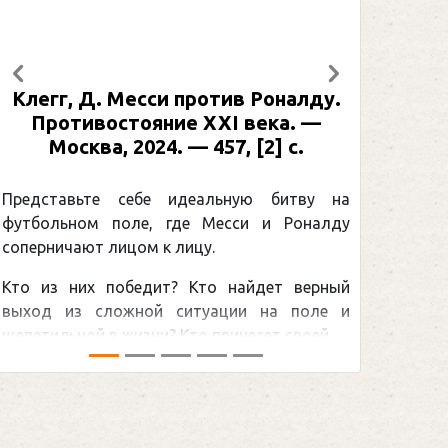
Предыдущий
Следующий
г, Д. Месси против Роналду.
Рабинер, И. 
отивостояние XXI века. —
: иллюстриро
осква, 2024. — 457, [2] с.
Москва, 2024
[2] с. (П
тавьте себе идеальную битву на
ьном поле, где Месси и Роналду
Погоня Алек
ичают лицом к лицу.
снайперским 
 них победит? Кто найдет верный
принадлежит в
 из сложной ситуации на поле и
Гретцки, — едва
ьной в жизни? Кто принесет своей ...
хоккейная тема п
сезоном Национал