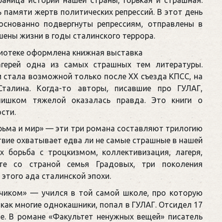
 памяти жертв политических репрессий. В этот день
снованно подвергнуты репрессиям, отправлены в
шены жизни в годы сталинского террора.
лиотеке оформлена книжная выставка
агерей одна из самых страшных тем литературы.
 стала возможной только после ХХ съезда КПСС, на
талина. Когда-то авторы, писавшие про ГУЛАГ,
лишком тяжелой оказалась правда. Это книги о
сти.
рьма и мир» — эти три романа составляют трилогию
твие охватывает едва ли не самые страшные в нашей
х борьба с троцкизмом, коллективизация, лагеря,
сте со страной семья Градовых, три поколения
 этого ада сталинской эпохи.
иком» — учился в той самой школе, про которую
 как многие однокашники, попал в ГУЛАГ. Отсидел 17
е. В романе «Факультет ненужных вещей» писатель