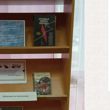
Клег
Пр
М
Предс
футбол
соперн
Кто из
выход
щепетил