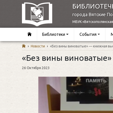
БИБЛИОТЕЧ
города Вятские П
МБУК «Вятскополянская
Библиотеки
События
›
Новости
›
«Без вины виноватые» — книжная вы
«Без вины виноватые»
26 Октября 2023