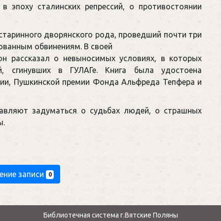
 в эпоху сталинских репрессий, о противостоянии
 старинного дворянского рода, проведший почти три
кованным обвинениям. В своей
он рассказал о невыносимых условиях, в которых
, сгинувших в ГУЛАГе. Книга была удостоена
ции, Пушкинской премии Фонда Альфреда Тепфера и
ставляют задуматься о судьбах людей, о страшных
ы.
ение записи
0
Библиотечная система г.Вятские Поляны