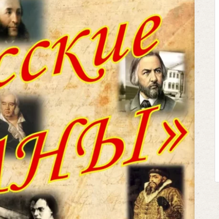
Клегг, Д. Месси против Роналду.
Противостояние XXI века. —
Москва, 2024. — 457, [2] с.
Представьте себе идеальную битву на
футбольном поле, где Месси и Роналду
соперничают лицом к лицу.
Кто из них победит? Кто найдет верный
выход из сложной ситуации на поле и
щепетильной в жизни? Кто принесет своей ...