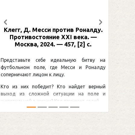
Предыдущий
Следующий
Рабинер, И. Я. Александр Овечкин
: иллюстрированная биография. —
Москва, 2024 (макет 2025). — 133,
[2] с. (Подарочные издания.
Спорт)
Погоня Александра Овечкина за
снайперским рекордом НХЛ, который
принадлежит великому канадцу Уэйну
Гретцки, — едва ли не самая обсуждаемая
хоккейная тема последних лет в мире.Перед
сезоном Национальной хоккейной лиги — ...