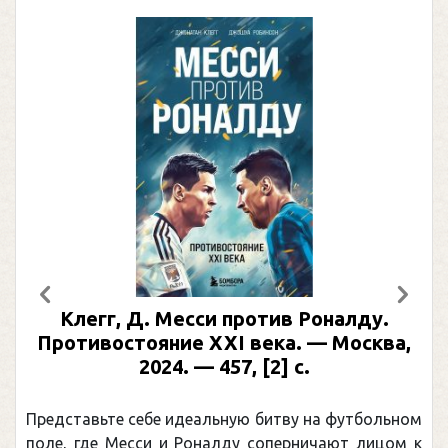
Предыдущий
След
Клегг, Д. Месси против Роналду.
Противостояние XXI века. — Москва,
2024. — 457, [2] с.
Представьте себе идеальную битву на футбольном
поле, где Месси и Роналду соперничают лицом к