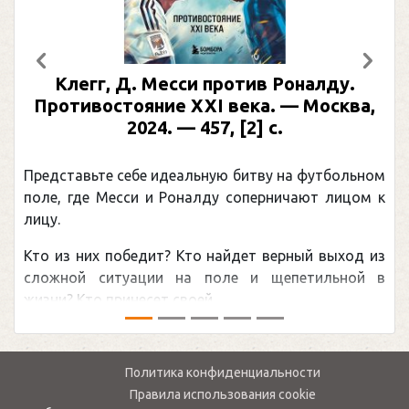
Предыдущий
След
Месси против Роналду.
Рабинер, И. Я.
ие XXI века. — Москва,
иллюстрирова
4. — 457, [2] с.
Москва, 2024 (мак
(Подарочные
 идеальную битву на футбольном
Погоня Александра 
и Роналду соперничают лицом к
рекордом НХЛ, кото
канадцу Уэйну Грет
ит? Кто найдет верный выход из
обсуждаемая хоккей
ии на поле и щепетильной в
мире.Перед сезоном Н
 своей ...
— ...
Политика конфиденциальности
Правила использования cookie