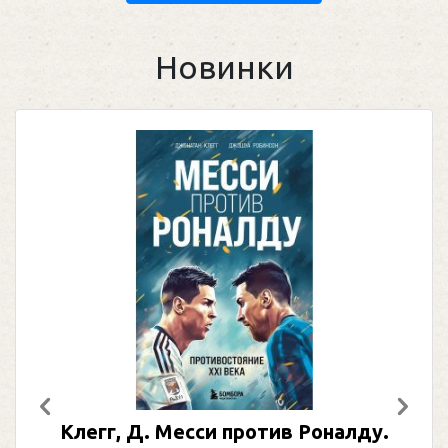
Новинки
Предыдущий
След
Клегг, Д. Месси против Роналду.