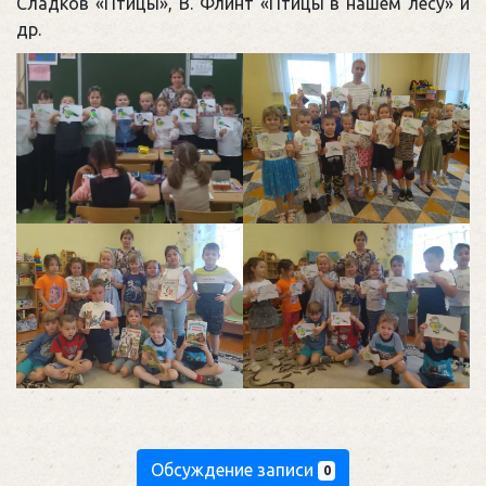
Сладков «Птицы», В. Флинт «Птицы в нашем лесу» и
др.
Обсуждение записи
0