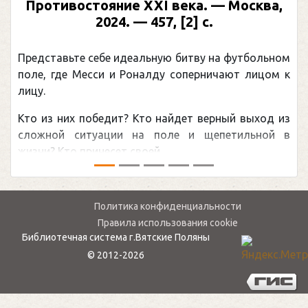
Противостояние XXI века. — Москва,
2024. — 457, [2] с.
Представьте себе идеальную битву на футбольном
П
поле, где Месси и Роналду соперничают лицом к
р
лицу.
к
Кто из них победит? Кто найдет верный выход из
о
сложной ситуации на поле и щепетильной в
м
жизни? Кто принесет своей ...
—
Политика конфиденциальности
Правила использования cookie
Библиотечная система г.Вятские Поляны
© 2012-2026