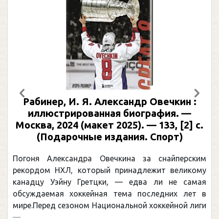
Предыдущий
След
Рабинер, И. Я. Александр Овечкин :
иллюстрированная биография. —
Москва, 2024 (макет 2025). — 133, [2] с.
(Подарочные издания. Спорт)
Погоня Александра Овечкина за снайперским
рекордом НХЛ, который принадлежит великому
канадцу Уэйну Гретцки, — едва ли не самая
обсуждаемая хоккейная тема последних лет в
мире.Перед сезоном Национальной хоккейной лиги
— ...