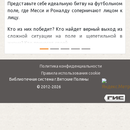
у на футбольном
Погоня Александра Овечкина за 
рничают лицом к
рекордом НХЛ, который принадлеж
канадцу Уэйну Гретцки, — едва 
верный выход из
обсуждаемая хоккейная тема посл
щепетильной в
мире.Перед сезоном Национальной хо
— ...
Политика конфиденциальности
Правила использования cookie
Библиотечная система г.Вятские Поляны
© 2012-2026