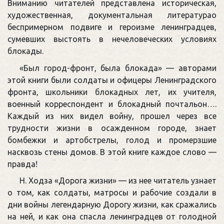
Вниманию читателей представлена историческая,
художественная, документальная литературао
беспримерном подвиге и героизме ленинградцев,
сумевших выстоять в нечеловеческих условиях
блокады.
«Был город-фронт, была блокада» — авторами
этой книги были солдаты и офицеры Ленинградского
фронта, школьники блокадных лет, их учителя,
военный корреспондент и блокадный почтальон….
Каждый из них видел войну, прошел через все
трудности жизни в осажденном городе, знает
бомбежки и артобстрелы, голод и промерзшие
насквозь стены домов. В этой книге каждое слово —
правда!
Н. Ходза «Дорога жизни» — из нее читатель узнает
о том, как солдаты, матросы и рабочие создали в
дни войны легендарную Дорогу жизни, как сражались
на ней, и как она спасла ленинградцев от голодной