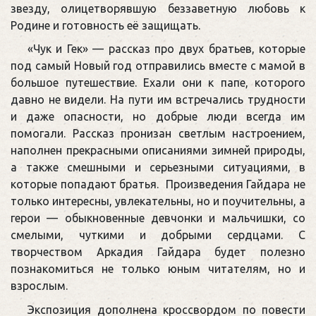
звезду, олицетворявшую беззаветную любовь к
Родине и готовность её защищать.
«Чук и Гек» — рассказ про двух братьев, которые
под самый Новый год отправились вместе с мамой в
большое путешествие. Ехали они к папе, которого
давно не видели. На пути им встречались трудности
и даже опасности, но добрые люди всегда им
помогали. Рассказ пронизан светлым настроением,
наполнен прекрасными описаниями зимней природы,
а также смешными и серьезными ситуациями, в
которые попадают братья. Произведения Гайдара не
только интересны, увлекательны, но и поучительны, а
герои — обыкновенные девчонки и мальчишки, со
смелыми, чуткими и добрыми сердцами. С
творчеством Аркадия Гайдара будет полезно
познакомиться не только юным читателям, но и
взрослым.
Экспозиция дополнена кроссвордом по повести