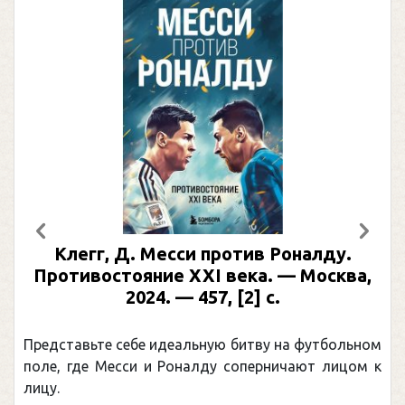
Предыдущий
След
Клегг, Д. Месси против Роналду.
Противостояние XXI века. — Москва,
2024. — 457, [2] с.
Представьте себе идеальную битву на футбольном
П
поле, где Месси и Роналду соперничают лицом к
р
лицу.
к