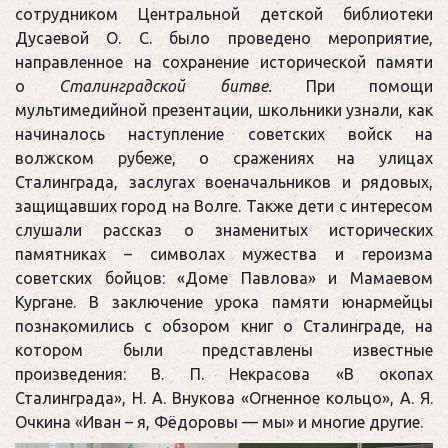
сотрудником Центральной детской библиотеки
Дусаевой О. С. было проведено мероприятие,
направленное на сохранение исторической памяти
о
Сталинградской битве.
При помощи
мультимедийной презентации, школьники узнали, как
начиналось наступление советских войск на
волжском рубеже, о сражениях на улицах
Сталинграда, заслугах военачальников и рядовых,
защищавших город на Волге. Также дети с интересом
слушали рассказ о знаменитых исторических
памятниках – символах мужества и героизма
советских бойцов: «Доме Павлова» и Мамаевом
Кургане. В заключение урока памяти юнармейцы
познакомились с обзором книг о Сталинграде, на
котором были представлены известные
произведения: В. П. Некрасова «В окопах
Сталинграда», Н. А. Внукова «Огненное кольцо», А. Я.
Очкина «Иван – я, Фёдоровы — мы» и многие другие.