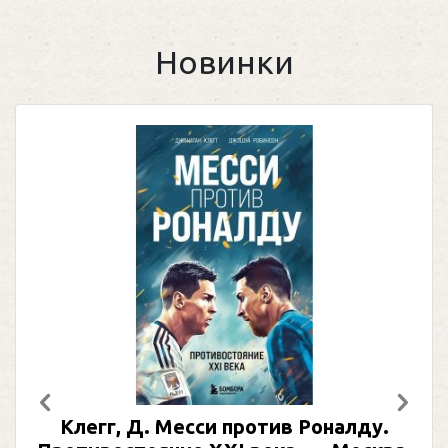
Новинки
Предыдущий
След
Клегг, Д. Месси против Роналду.