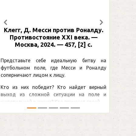
Предыдущий
Следующий
Клегг, Д. Месси против Роналду.
Противостояние XXI века. —
Москва, 2024. — 457, [2] с.
Представьте себе идеальную битву на
футбольном поле, где Месси и Роналду
соперничают лицом к лицу.
Кто из них победит? Кто найдет верный
выход из сложной ситуации на поле и
щепетильной в жизни? Кто принесет своей ...