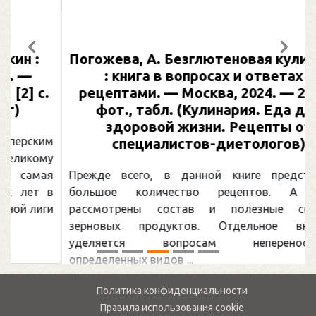
Погожева, А. Безглютеновая кулинария
Предыдущий
След
: книга в вопросах и ответах с
рецептами. — Москва, 2024. — 217 с.,
фот., табл. (Кулинария. Еда для
здоровой жизни. Рецепты от
специалистов-диетологов)
Прежде всего, в данной книге представлено
большое количество рецептов. А также
рассмотрены состав и полезные свойства
зерновых продуктов. Отдельное внимание
уделяется вопросам непереносимости
определенных видов ...