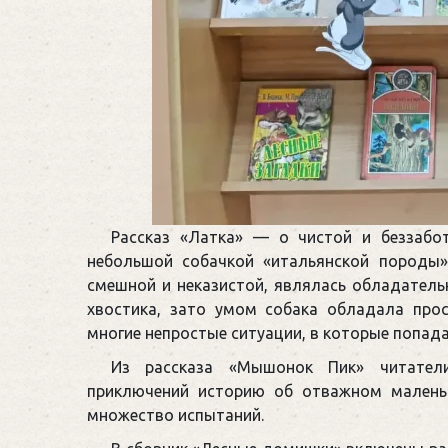
Рассказ «Латка» — о чистой и беззабо
небольшой собачкой «итальянской породы»
смешной и неказистой, являлась обладатель
хвостика, зато умом собака обладала про
многие непростые ситуации, в которые попад
Из рассказа «Мышонок Пик» читател
приключений историю об отважном малень
множество испытаний.