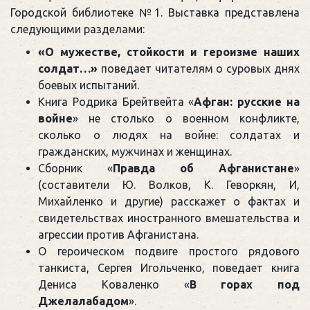
Городской библиотеке №1. Выставка представлена
следующими разделами:
«О мужестве, стойкости и героизме наших
солдат…»
поведает читателям о суровых днях
боевых испытаний.
Книга Родрика Брейтвейта «
Афган: русские на
войне
» не столько о военном конфликте,
сколько о людях на войне: солдатах и
гражданских, мужчинах и женщинах.
Сборник «
Правда об Афганистане
»
(составители Ю. Волков, К. Геворкян, И,
Михайленко и другие) расскажет о фактах и
свидетельствах иностранного вмешательства и
агрессии против Афганистана.
О героическом подвиге простого рядового
танкиста, Сергея Игольченко, поведает книга
Дениса Коваленко «
В горах под
Джелалабадом
».