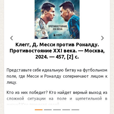
Предыдущий
След
ротив Роналду.
Рабинер, И. Я. Алекса
 века. — Москва,
иллюстрированная б
, [2] с.
Москва, 2024 (макет 2025
(Подарочные издан
ую битву на футбольном
Погоня Александра Овечкин
у соперничают лицом к
рекордом НХЛ, который при
канадцу Уэйну Гретцки, — 
найдет верный выход из
обсуждаемая хоккейная тем
оле и щепетильной в
мире.Перед сезоном Националь
.
— ...