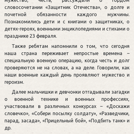
мужество, честь, рассуждали о гордом
словосочетании «Защитник Отечества», о долге и
почетной обязанности каждого мужчины.
Познакомились дети и с книгами о защитниках, о
детях-героях, военными энциклопедиями и стихами о
празднике 23 февраля.
Также ребятам напомнили о том, что сегодня
наша страна переживает непростые времена –
специальную военную операцию, когда честь и долг
проверяются не на словах, а на деле. Говорили, как
наши военные каждый день проявляют мужество и
героизм.
Далее мальчишки и девчонки отгадывали загадки
о военной технике и военных профессиях,
участвовали в различных конкурсах – «Доскажи
словечко», «Собери посылку солдату», «Разведчики,
парад, засада», «Прицельный бой», «Подбить танк» и
др.