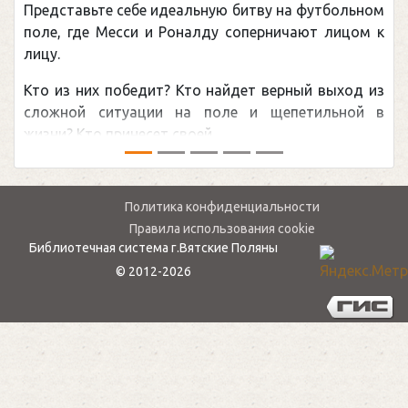
вьте себе идеальную битву на футбольном
Погоня Ал
де Месси и Роналду соперничают лицом к
рекордом Н
канадцу У
них победит? Кто найдет верный выход из
обсуждаема
й ситуации на поле и щепетильной в
мире.Перед 
то принесет своей ...
— ...
Политика конфиденциальности
Правила использования cookie
Библиотечная система г.Вятские Поляны
© 2012-2026