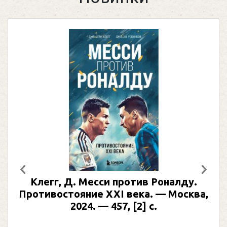
Предыдущий
След
гг, Д. Месси против Роналду.
Рабинер
востояние XXI века. — Москва,
иллюс
2024. — 457, [2] с.
Москва, 2
(Под