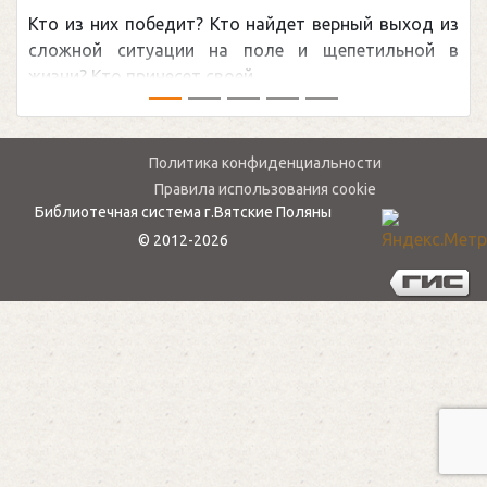
Кто из них победит? Кто найдет верный выход из
обс
сложной ситуации на поле и щепетильной в
мир
жизни? Кто принесет своей ...
— ...
Политика конфиденциальности
Правила использования cookie
Библиотечная система г.Вятские Поляны
© 2012-2026