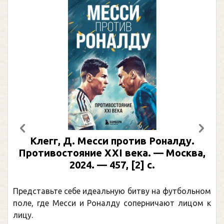
Предыдущий
След
Клегг, Д. Месси против Роналду.
Р
Противостояние XXI века. — Москва,
2024. — 457, [2] с.
Мо
Представьте себе идеальную битву на футбольном
Пог
поле, где Месси и Роналду соперничают лицом к
рек
лицу.
кан