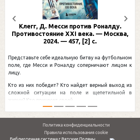
Предыдущий
След
Клегг, Д. Месси против Роналду.
Противостояние XXI века. — Москва,
2024. — 457, [2] с.
Представьте себе идеальную битву на футбольном
поле, где Месси и Роналду соперничают лицом к
лицу.
Кто из них победит? Кто найдет верный выход из
сложной ситуации на поле и щепетильной в
жизни? Кто принесет своей ...
Политика конфиденциальности
Правила использования cookie
Библиотечная система г.Вятские Поляны