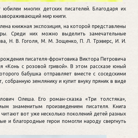
 юбилеи многих детских писателей. Благодаря их
 завораживающий мир книги.
лена книжная экспозиция, на которой представлены
туры. Среди них можно выделить замечательные
, Н. В. Гоголя, М. М. Зощенко, П. Л. Трэверс, И. И.
я рождения писателя-фронтовика Виктора Петровича
я «Конь с розовой гривой». В этом рассказе юный
которого бабушка отправляет вместе с соседскими
, собранную землянику и купит внуку пряник в виде
ович Олеша. Его роман-сказка «Три толстяка»,
мым знаменитым произведением писателя. Книга
м читают вот уже несколько поколений детей разных
лые и благородные герои помогли народу свергнуть