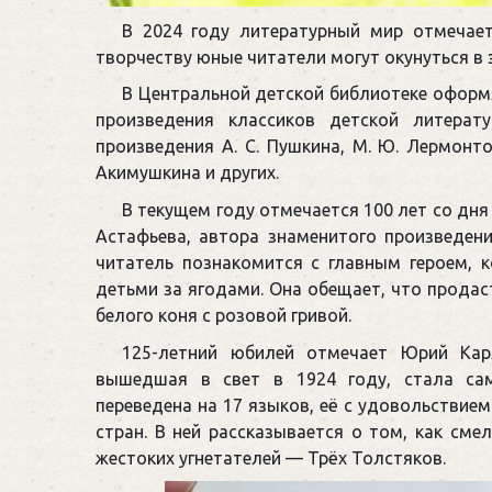
В 2024 году литературный мир отмечает
творчеству юные читатели могут окунуться в
В Центральной детской библиотеке оформ
произведения классиков детской литера
произведения А. С. Пушкина, М. Ю. Лермонтова
Акимушкина и других.
В текущем году отмечается 100 лет со дн
Астафьева, автора знаменитого произведени
читатель познакомится с главным героем, 
детьми за ягодами. Она обещает, что продаст
белого коня с розовой гривой.
125-летний юбилей отмечает Юрий Карл
вышедшая в свет в 1924 году, стала са
переведена на 17 языков, её с удовольствие
стран. В ней рассказывается о том, как сме
жестоких угнетателей — Трёх Толстяков.