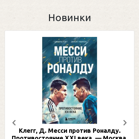
Новинки
Предыдущий
След
Клегг, Д. Месси против Роналду.
Противостояние XXI века. — Москва,