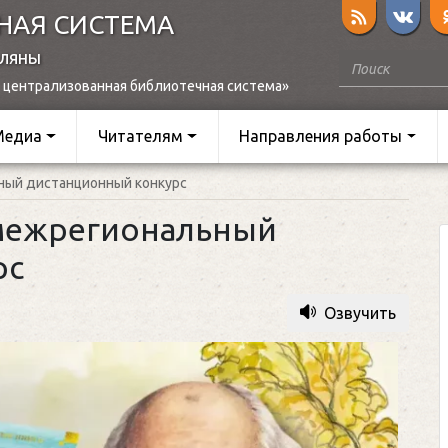
НАЯ СИСТЕМА
оляны
 централизованная библиотечная система»
Медиа
Читателям
Направления работы
ный дистанционный конкурс
 межрегиональный
рс
Озвучить