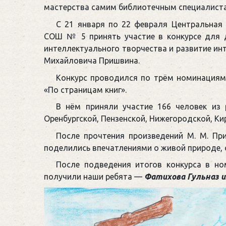
мастерства самим библиотечным специалист
С 21 января по 22 февраля Центральная
СОШ № 5 принять участие в конкурсе для д
интеллектуального творчества и развитие ин
Михайловича Пришвина.
Конкурс проводился по трём номинациям:
«По страницам книг».
В нём при­ня­ли уча­стие 166 человек и
Оренбургской, Пензенской, Нижегородской, Ки
После прочтения произведений М. М. Пр
поделились впечатлениями о живой природе, о
После подведения итогов конкурса в но
получили наши ребята —
Фатихова Гульназ и