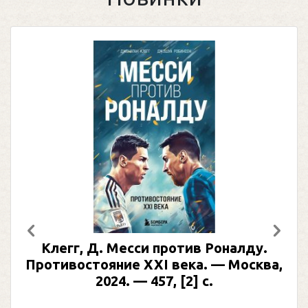
Предыдущий
След
Клегг, Д. Месси против Роналду.
Противостояние XXI века. — Москва,
2024. — 457, [2] с.