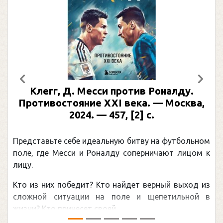
Предыдущий
След
Клегг, Д. Месси против Роналду.
Противостояние XXI века. — Москва,
2024. — 457, [2] с.
Представьте себе идеальную битву на футбольном
поле, где Месси и Роналду соперничают лицом к
лицу.
Кто из них победит? Кто найдет верный выход из
сложной ситуации на поле и щепетильной в
жизни? Кто принесет своей ...