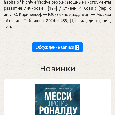
habits of highly effective people : мощные инструменты
развития личности : [12+] / Стивен Р. Кови ; [пер. с
англ. О. Кириченко]. — Юбилейное изд., доп. — Москва
: Альпина Паблишер, 2024. – 485, [1]с. : ил., диагр., рис.,
табл.
Обсуждение записи
0
Новинки