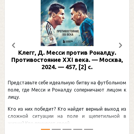
Предыдущий
След
Клегг, Д. Месси против Роналду.
Противостояние XXI века. — Москва,
2024. — 457, [2] с.
Представьте себе идеальную битву на футбольном
поле, где Месси и Роналду соперничают лицом к
лицу.
Кто из них победит? Кто найдет верный выход из
сложной ситуации на поле и щепетильной в
жизни? Кто принесет своей ...