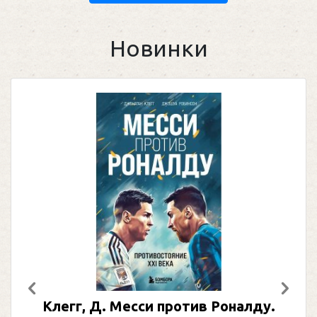
Новинки
Предыдущий
След
Клегг, Д. Месси против Роналду.