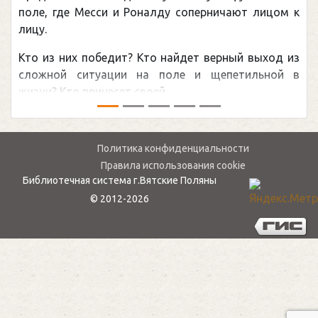
Погоня Александра Овечк
алду соперничают лицом к
рекордом НХЛ, который п
канадцу Уэйну Гретцки, 
о найдет верный выход из
обсуждаемая хоккейная т
 поле и щепетильной в
мире.Перед сезоном Национ
 ...
— ...
Политика конфиденциальности
Правила использования cookie
Библиотечная система г.Вятские Поляны
© 2012-2026