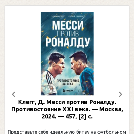
Предыдущий
След
 против Роналду.
Рабинер, И. Я. Алек
XI века. — Москва,
иллюстрированная
457, [2] с.
Москва, 2024 (макет 20
(Подарочные изд
ьную битву на футбольном