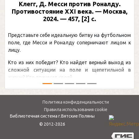
Предыдущий
След
Клегг, Д. Месси против Роналду.
Раби
отивостояние XXI века. — Москва,
илл
2024. — 457, [2] с.
Москва
(П
ставьте себе идеальную битву на футбольном
Погоня 
, где Месси и Роналду соперничают лицом к
рекордо
канадцу
из них победит? Кто найдет верный выход из
обсужда
ной ситуации на поле и щепетильной в
мире.Пер
? Кто принесет своей ...
— ...
Политика конфиденциальности
Правила использования cookie
Библиотечная система г.Вятские Поляны
© 2012-2026