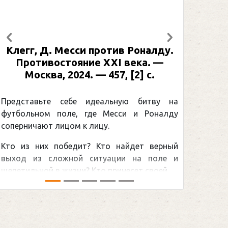
Предыдущий
Следующий
 Роналду.
Рабинер, И. Я. Александр Овеч
века. —
: иллюстрированная биография
 [2] с.
Москва, 2024 (макет 2025). — 13
[2] с. (Подарочные издания.
Спорт)
ую битву на
и и Роналду
Погоня Александра Овечкина
снайперским рекордом НХЛ, кото
йдет верный
принадлежит великому канадцу Уэ
и на поле и
Гретцки, — едва ли не самая обсуждае
сет своей ...
хоккейная тема последних лет в мире.Пе
сезоном Национальной хоккейной лиги — .