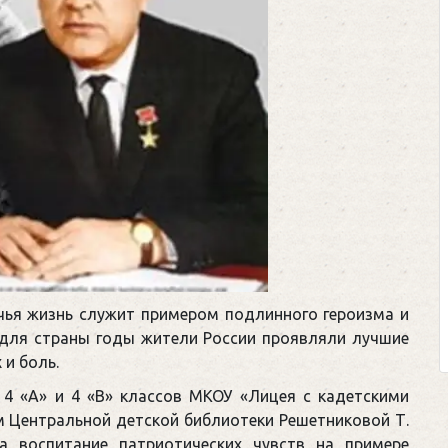
Клегг, Д. Месси против
Противостояние XXI 
Москва, 2024. — 457,
Представьте себе идеальн
футбольном поле, где Месс
соперничают лицом к лицу.
Кто из них победит? Кто на
выход из сложной ситуаци
 чья жизнь служит примером подлинного героизма и
щепетильной в жизни? Кто прине
 для страны годы жители России проявляли лучшие
 и боль.
4 «А» и 4 «В» классов МКОУ «Лицея с кадетскими
ем Центральной детской библиотеки Решетниковой Т.
на воспитание патриотических чувств на примере