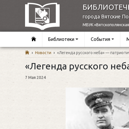
БИБЛИОТЕЧ
города Вятские П
МБУК «Вятскополянская
Библиотеки
События
›
Новости
›
«Легенда русского неба» — патриоти
«Легенда русского неб
7 Мая 2024