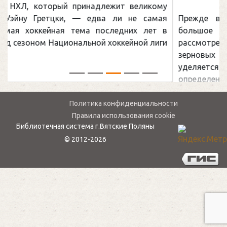
ому
мая
Прежде всего, в данной книге представлено
т в
большое количество рецептов. А также
иги
рассмотрены состав и полезные свойства
зерновых продуктов. Отдельное внимание
уделяется вопросам непереносимости
определенных видов ...
Политика конфиденциальности
Правила использования cookie
Библиотечная система г.Вятские Поляны
© 2012-2026