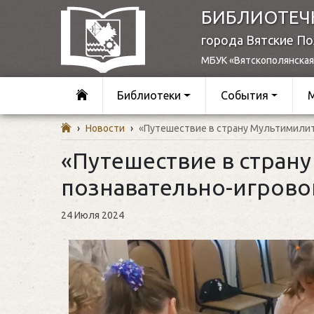
БИБЛИОТЕЧ
города Вятские П
МБУК «Вятскополянская
Библиотеки
События
›
Новости
›
«Путешествие в страну Мультимили
«Путешествие в стран
познавательно-игрово
24 Июля 2024