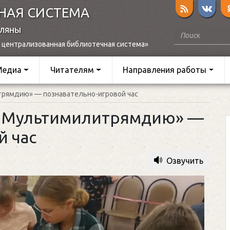
НАЯ СИСТЕМА
оляны
 централизованная библиотечная система»
Медиа
Читателям
Направления работы
трямдию» — познавательно-игровой час
у Мультимилитрямдию» —
й час
Озвучить