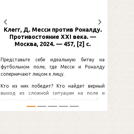
Предыдущий
Следующий
Клегг, Д. Месси против Роналду.
Рабинер
Противостояние XXI века. —
: иллюс
Москва, 2024. — 457, [2] с.
Москва,
[2] 
Представьте себе идеальную битву на
футбольном поле, где Месси и Роналду
Погоня
соперничают лицом к лицу.
снайпер
Кто из них победит? Кто найдет верный
принадл
выход из сложной ситуации на поле и
Гретцки, 
щепетильной в жизни? Кто принесет своей ...
хоккейная
сезоном Н