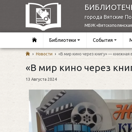
БИБЛИОТЕЧ
города Вятские П
МБУК «Вятскополянская
Библиотеки
События
›
Новости
›
«В мир кино через книгу» — книжная 
«В мир кино через кни
13 Августа 2024