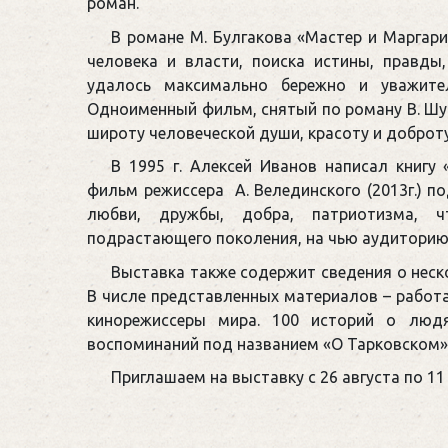
роман.
В романе М. Булгакова «Мастер и Маргари
человека и власти, поиска истины, правды
удалось максимально бережно и уважител
Одноименный фильм, снятый по роману В. Шук
широту человеческой души, красоту и доброту
В 1995 г. Алексей Иванов написал книгу
фильм режиссера А. Велединского (2013г.) п
любви, дружбы, добра, патриотизма, 
подрастающего поколения, на чью аудиторию 
Выставка также содержит сведения о неско
В числе представленных материалов – работа
кинорежиссеры мира. 100 историй о людя
воспоминаний под названием «О Тарковском» 
Приглашаем на выставку с 26 августа по 11