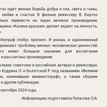
та» идёт вечная борьба добра и зла, света и тьмы,
, любви и счастья. В фильме режиссеру В. Бортко
ьно перенести на экран великое произведение.
шина «Калина красная» делает акцент на личность,
.
 «Географ глобус пропил». И роман, и одноименный
однимают проблему вечных человеческих ценностей:
что имеет большое значение для воспитания
и рассчитано произведение.
льких советских и российских актерах и режиссерах.
 Кудрина О. и Болотской Р. под названием «Великие
х, изменивших кинематограф», а также сборник
и другие публикации.
 сентября 2024 года.
Информацию подготовила Рупасова О.А.