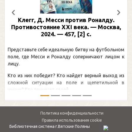
Предыдущий
След
Клегг, Д. Месси против Роналду.
Р
Противостояние XXI века. — Москва,
2024. — 457, [2] с.
Мо
Представьте себе идеальную битву на футбольном
Пог
поле, где Месси и Роналду соперничают лицом к
рек
лицу.
кан
Кто из них победит? Кто найдет верный выход из
обс
сложной ситуации на поле и щепетильной в
мир
жизни? Кто принесет своей ...
— ...
Политика конфиденциальности
Правила использования cookie
Библиотечная система г.Вятские Поляны