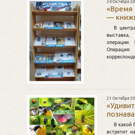
24 Октября 2
«Время 
— книжн
В центр
выставка,
операции.
Операция
корреспон
21 Октября 2
«Удиви
познава
В какой 
встретит н