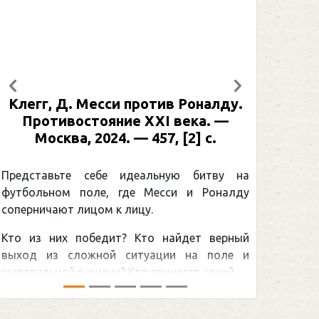
Предыдущий
Следующий
Рабинер, И. Я. Александр Овечкин
: иллюстрированная биография. —
Москва, 2024 (макет 2025). — 133,
[2] с. (Подарочные издания.
Спорт)
Погоня Александра Овечкина за
снайперским рекордом НХЛ, который
принадлежит великому канадцу Уэйну
Гретцки, — едва ли не самая обсуждаемая
хоккейная тема последних лет в мире.Перед
сезоном Национальной хоккейной лиги — ...