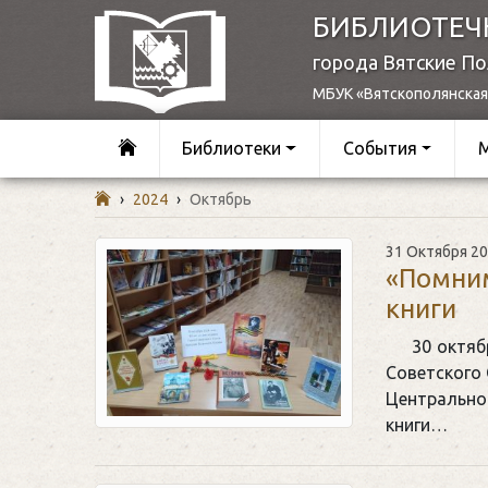
БИБЛИОТЕЧ
города Вятские П
МБУК «Вятскополянская
Библиотеки
События
›
2024
›
Октябрь
31 Октября 2
«Помним
книги
30 октяб
Советского 
Центрально
книги…