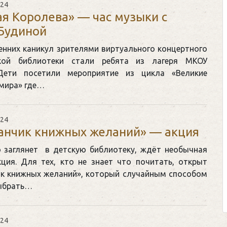
024
я Королева» — час музыки с
Будиной
енних каникул зрителями виртуального концертного
кой библиотеки стали ребята из лагеря МКОУ
Клегг, Д. Месси против Роналду.
 Дети посетили мероприятие из цикла «Великие
Противостояние XXI века. —
 мира» где…
Москва, 2024. — 457, [2] с.
024
Представьте себе идеальную битву на
анчик книжных желаний» — акция
футбольном поле, где Месси и Роналду
соперничают лицом к лицу.
о заглянет в детскую библиотеку, ждёт необычная
кция. Для тех, кто не знает что почитать, открыт
Кто из них победит? Кто найдет верный
к книжных желаний», который случайным способом
выход из сложной ситуации на поле и
ыбрать…
щепетильной в жизни? Кто принесет своей ...
024