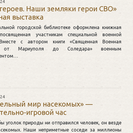
024
героев. Наши земляки герои СВО»
ая выставка
альной городской библиотеке оформлена книжная
 посвященная участникам специальной военной
 Вместе с автором книги «Священная Военная
: от Мариуполя до Соледара» военным
дентом…
024
тельный мир насекомых» —
тельно-игровой час
бы уголок природы ни отправился человек, он везде
асекомых. Наши неприметные соседи за миллионы