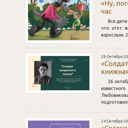
«Ну, по
час
Все дети
что этот в
взрослым. 2
29 Октября 2
«Солдат
книжная
26 октяб
известного
Любовиков
подготови
24 Октября 2