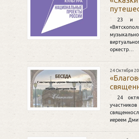
«Сказки
путешес
23 и 2
«Вятскопол
музыкально
виртуально
оркестр…
24 Октября 2
«Благов
священ
24 октя
участнико
священносл
иереем Дми