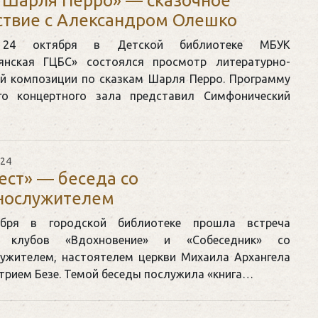
 Шарля Перро» — сказочное
твие с Александром Олешко
4 октября в Детской библиотеке МБУК
янская ГЦБС» состоялся просмотр литературно-
й композиции по сказкам Шарля Перро. Программу
го концертного зала представил Симфонический
024
ест» — беседа со
нослужителем
бря в городской библиотеке прошла встреча
в клубов «Вдохновение» и «Собеседник» со
ужителем, настоятелем церкви Михаила Архангела
трием Безе. Темой беседы послужила «книга…