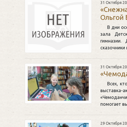
31 Октября 2
«Снежна
Ольгой 
В дни ос
зала Детс
гимназии.
сказочники
31 Октября 2
«Чемод
Всех, кт
выставка-а
«Чемоданчи
помогает в
29 Октября 2