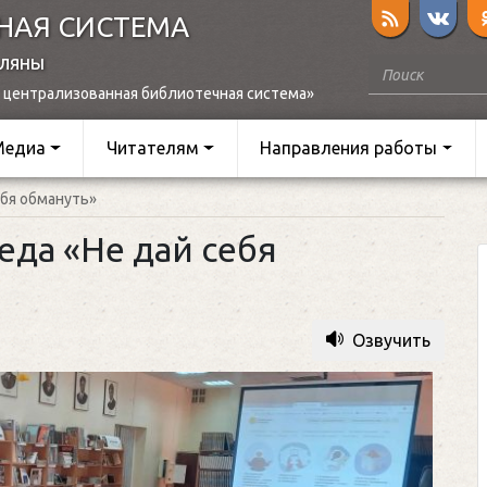
НАЯ СИСТЕМА
оляны
 централизованная библиотечная система»
Медиа
Читателям
Направления работы
ебя обмануть»
да «Не дай себя
Озвучить