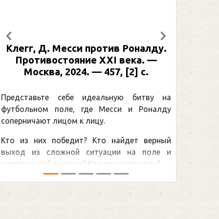
Предыдущий
Следующий
Клегг, Д. Месси против Роналду.
Противостояние XXI века. —
Москва, 2024. — 457, [2] с.
Представьте себе идеальную битву на
футбольном поле, где Месси и Роналду
соперничают лицом к лицу.
Кто из них победит? Кто найдет верный
выход из сложной ситуации на поле и
щепетильной в жизни? Кто принесет своей ...