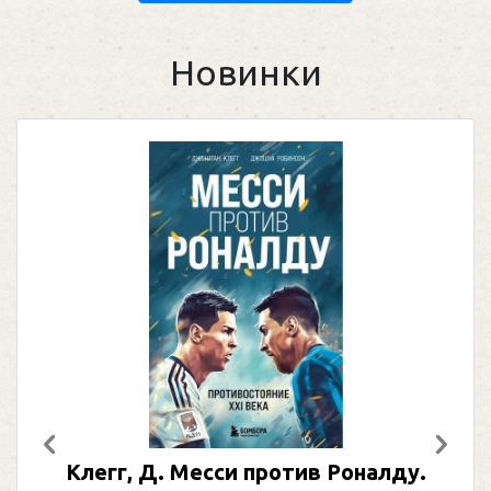
Новинки
Предыдущий
След
Клегг, Д. Месси против Роналду.