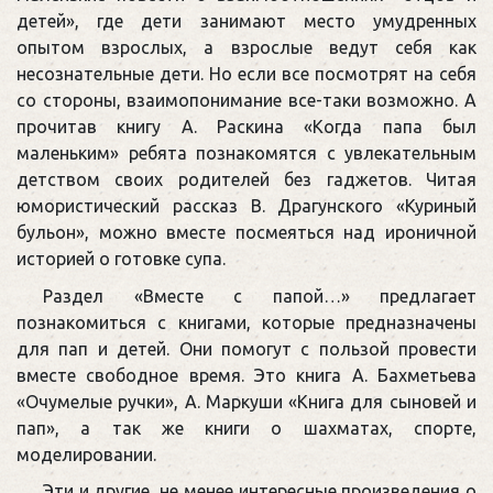
детей», где дети занимают место умудренных
опытом взрослых, а взрослые ведут себя как
несознательные дети. Но если все посмотрят на себя
со стороны, взаимопонимание все-таки возможно. А
прочитав книгу А. Раскина «Когда папа был
маленьким» ребята познакомятся с увлекательным
детством своих родителей без гаджетов. Читая
юмористический рассказ В. Драгунского «Куриный
бульон», можно вместе посмеяться над ироничной
историей о готовке супа.
Раздел «Вместе с папой…» предлагает
познакомиться с книгами, которые предназначены
для пап и детей. Они помогут с пользой провести
вместе свободное время. Это книга А. Бахметьева
«Очумелые ручки», А. Маркуши «Книга для сыновей и
пап», а так же книги о шахматах, спорте,
моделировании.
Эти и другие, не менее интересные произведения о