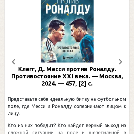
Предыдущий
След
Клегг, Д. Месси против Роналду.
Противостояние XXI века. — Москва,
2024. — 457, [2] с.
Представьте себе идеальную битву на футбольном
П
поле, где Месси и Роналду соперничают лицом к
р
лицу.
к
Кто из них победит? Кто найдет верный выход из
о
сложной ситуации на поле и щепетильной в
м