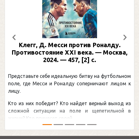
Предыдущий
След
Клегг, Д. Месси против Роналду.
Противостояние XXI века. — Москва,
2024. — 457, [2] с.
Представьте себе идеальную битву на футбольном
поле, где Месси и Роналду соперничают лицом к
лицу.
Кто из них победит? Кто найдет верный выход из
сложной ситуации на поле и щепетильной в
жизни? Кто принесет своей ...