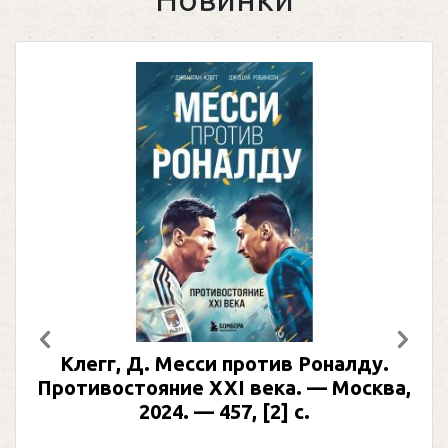
Предыдущий
След
Клегг, Д. Месси против Роналду.
Противостояние XXI века. — Москва,
2024. — 457, [2] с.