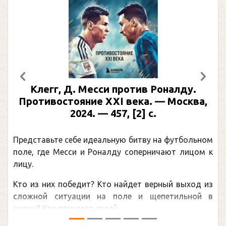
Предыдущий
След
Клегг, Д. Месси против Роналду.
Противостояние XXI века. — Москва,
2024. — 457, [2] с.
Представьте себе идеальную битву на футбольном
поле, где Месси и Роналду соперничают лицом к
лицу.
Кто из них победит? Кто найдет верный выход из
сложной ситуации на поле и щепетильной в
жизни? Кто принесет своей ...