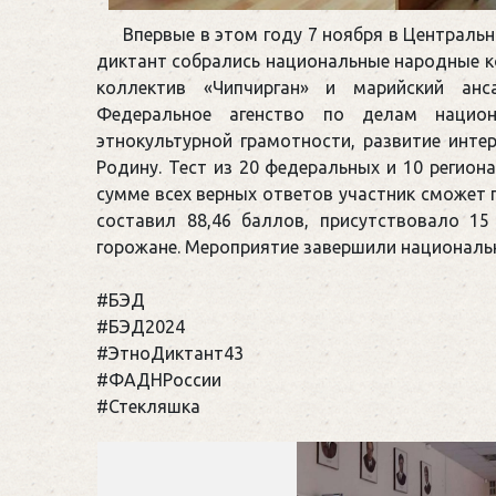
Впервые в этом году 7 ноября в Централь
диктант собрались национальные народные к
коллектив «Чипчирган» и марийский ан
Федеральное агенство по делам национа
этнокультурной грамотности, развитие инт
Родину. Тест из 20 федеральных и 10 регион
сумме всех верных ответов участник сможет
составил 88,46 баллов, присутствовало 1
горожане. Мероприятие завершили националь
#БЭД
#БЭД2024
#ЭтноДиктант43
#ФАДНРоссии
#Стекляшка