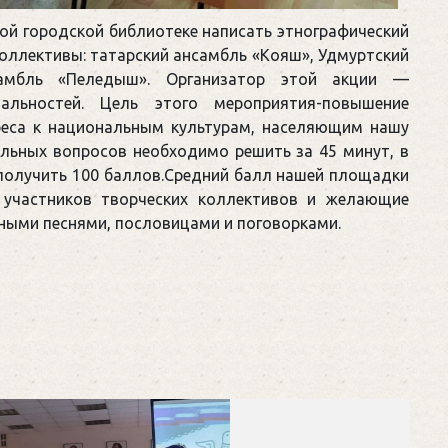
ной городской библиотеке написать этнографический
оллективы: татарский ансамбль «Кояш», Удмуртский
самбль «Пеледыш». Организатор этой акции —
льностей. Цель этого мероприятия-повышение
ереса к национальным культурам, населяющим нашу
альных вопросов необходимо решить за 45 минут, в
 получить 100 баллов.Средний балл нашей площадки
5 участников творческих коллективов и желающие
ными песнями, пословицами и поговорками.