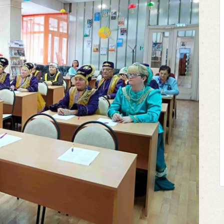
Клегг, Д. Мес
Противосто
Москва, 20
Представьте се
футбольном поле
соперничают лицом
Кто из них побе
выход из сложн
щепетильной в жизн