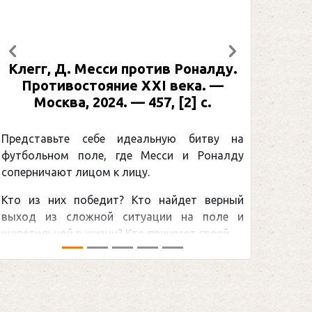
Предыдущий
Следующий
си против Роналду.
Рабинер, И. Я. Алекс
яние XXI века. —
: иллюстрированная б
24. — 457, [2] с.
Москва, 2024 (макет 2
[2] с. (Подарочные
Спорт)
бе идеальную битву на
, где Месси и Роналду
Погоня Александра 
 к лицу.
снайперским рекордом 
дит? Кто найдет верный
принадлежит великому к
ой ситуации на поле и
Гретцки, — едва ли не сам
и? Кто принесет своей ...
хоккейная тема последних л
сезоном Национальной хоккей