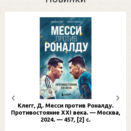
Предыдущий
След
Клегг, Д. Месси против Роналду.
Ра
Противостояние XXI века. — Москва,
и
2024. — 457, [2] с.
Моск