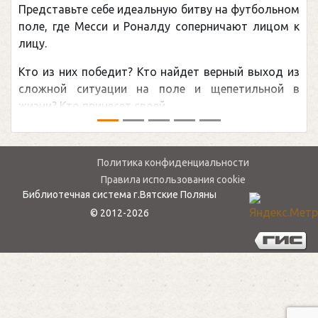
едставьте себе идеальную битву на футбольном
Погон
ле, где Месси и Роналду соперничают лицом к
рекор
цу.
канад
о из них победит? Кто найдет верный выход из
обсуж
ожной ситуации на поле и щепетильной в
мире.
зни? Кто принесет своей ...
— ...
Политика конфиденциальности
Правила использования cookie
Библиотечная система г.Вятские Поляны
© 2012-2026