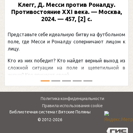
Предыдущий
След
Клегг, Д. Месси против Роналду.
Противостояние XXI века. — Москва,
2024. — 457, [2] с.
Представьте себе идеальную битву на футбольном
поле, где Месси и Роналду соперничают лицом к
лицу.
Кто из них победит? Кто найдет верный выход из
сложной ситуации на поле и щепетильной в
жизни? Кто принесет своей ...
Политика конфиденциальности
Правила использования cookie
Библиотечная система г.Вятские Поляны
© 2012-2026