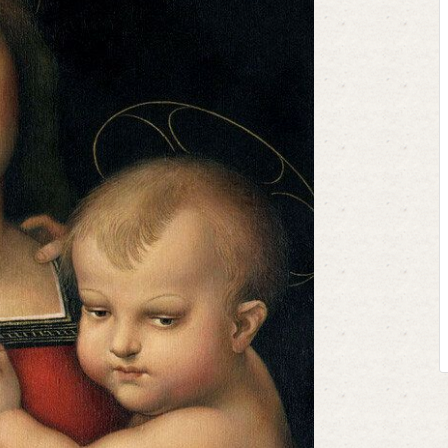
Клегг, Д. Месси против Роналд
Противостояние XXI века. —
Москва, 2024. — 457, [2] с.
Представьте себе идеальную битву
футбольном поле, где Месси и Рона
соперничают лицом к лицу.
Кто из них победит? Кто найдет вер
выход из сложной ситуации на пол
щепетильной в жизни? Кто принесет своей 