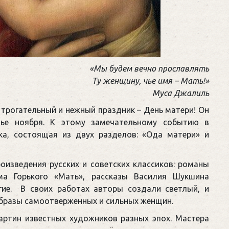
«Мы будем вечно прославлять
Ту женщину, чье имя – Мать!»
Муса Джалиль
трогательный и нежный праздник – День матери! Он
нье ноября. К этому замечательному событию в
ка, состоящая из двух разделов: «Ода матери» и
оизведения русских и советских классиков: романы
ма Горького «Мать», рассказы Василия Шукшина
гие. В своих работах авторы создали светлый, и
образы самоотверженных и сильных женщин.
артин известных художников разных эпох. Мастера