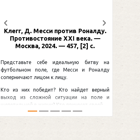
Предыдущий
Следующий
у.
Рабинер, И. Я. Александр Овечкин
: иллюстрированная биография. —
Москва, 2024 (макет 2025). — 133,
[2] с. (Подарочные издания.
Спорт)
 на
лду
Погоня Александра Овечкина за
снайперским рекордом НХЛ, который
ный
принадлежит великому канадцу Уэйну
е и
Гретцки, — едва ли не самая обсуждаемая
...
хоккейная тема последних лет в мире.Перед
сезоном Национальной хоккейной лиги — ...