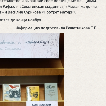
материнство и выражали своё восхищение женщинам.
ия Рафаэля «Сикстинская мадонна», «Малая мадонна
а
»
и Василия Сурикова «Портрет матери».
ится до конца ноября.
Информацию подготовила Решетникова Т.Г.