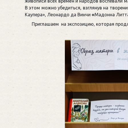
живописи всех времён и народов воспевали 
В этом можно убедиться, взглянув на творен
Каупера», Леонардо да Винчи
«
Мадонна Литт
Приглашаем на экспозицию, которая продл